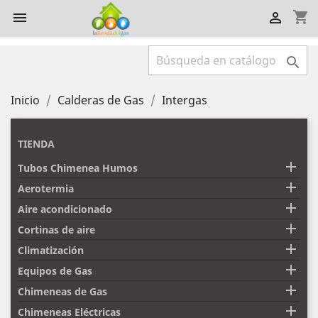
shopping_cart



Inicio
Calderas de Gas
Intergas
TIENDA

Tubos Chimenea Humos

Aerotermia

Aire acondicionado

Cortinas de aire

Climatización

Equipos de Gas

Chimeneas de Gas

Chimeneas Eléctricas