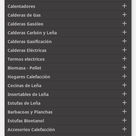

Calentadores

Calderas de Gas

Calderas Gasóleo

Calderas Carbón y Leña

Calderas Gasificación

Calderas Eléctricas

Termos electricos

Biomasa - Pellet

Hogares Calefacción

Cocinas de Leña

Insertables de Leña

Estufas de Leña

Barbacoas y Planchas

Estufas Bioetanol

Accesorios Calefacción