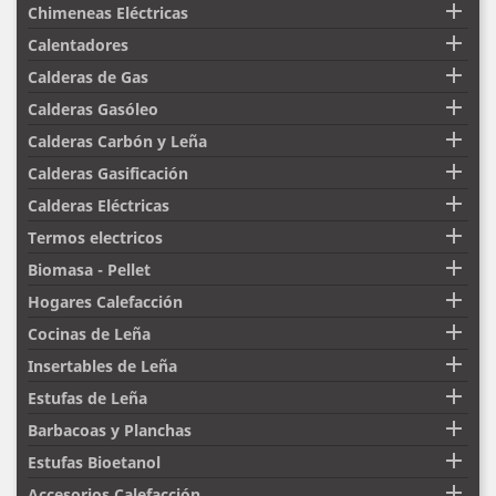

Chimeneas Eléctricas

Calentadores

Calderas de Gas

Calderas Gasóleo

Calderas Carbón y Leña

Calderas Gasificación

Calderas Eléctricas

Termos electricos

Biomasa - Pellet

Hogares Calefacción

Cocinas de Leña

Insertables de Leña

Estufas de Leña

Barbacoas y Planchas

Estufas Bioetanol

Accesorios Calefacción