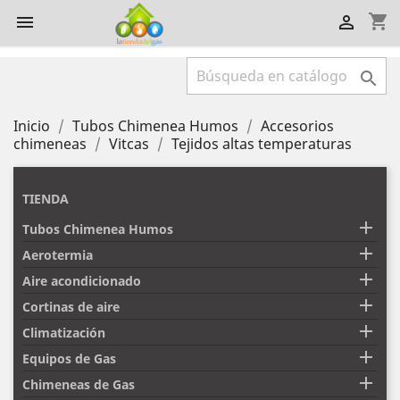
shopping_cart



Inicio
Tubos Chimenea Humos
Accesorios
chimeneas
Vitcas
Tejidos altas temperaturas
TIENDA

Tubos Chimenea Humos

Aerotermia

Aire acondicionado

Cortinas de aire

Climatización

Equipos de Gas

Chimeneas de Gas