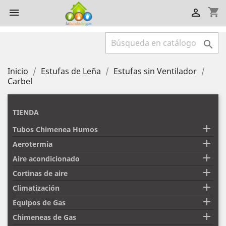
shopping_cart



Inicio
Estufas de Leña
Estufas sin Ventilador
Carbel
TIENDA

Tubos Chimenea Humos

Aerotermia

Aire acondicionado

Cortinas de aire

Climatización

Equipos de Gas

Chimeneas de Gas