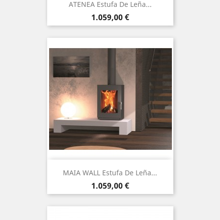
ATENEA Estufa De Leña...
Precio
1.059,00 €
MAIA WALL Estufa De Leña...
Precio
1.059,00 €