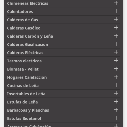

Chimeneas Eléctricas

Calentadores

Calderas de Gas

Calderas Gasóleo

Calderas Carbón y Leña

Calderas Gasificación

Calderas Eléctricas

Termos electricos

Biomasa - Pellet

Hogares Calefacción

Cocinas de Leña

Insertables de Leña

Estufas de Leña

Barbacoas y Planchas

Estufas Bioetanol

Accesorios Calefacción