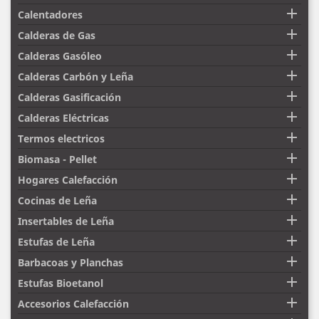

Calentadores

Calderas de Gas

Calderas Gasóleo

Calderas Carbón y Leña

Calderas Gasificación

Calderas Eléctricas

Termos electricos

Biomasa - Pellet

Hogares Calefacción

Cocinas de Leña

Insertables de Leña

Estufas de Leña

Barbacoas y Planchas

Estufas Bioetanol

Accesorios Calefacción