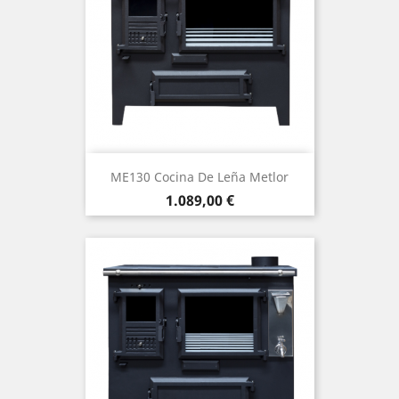
ME130 Cocina De Leña Metlor
Precio
1.089,00 €