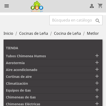
shopping_cart



Inicio
Cocinas de Leña
Cocina de Leña
Metlor
TIENDA

Tubos Chimenea Humos

Aerotermia

Aire acondicionado

Cortinas de aire

Climatización

Equipos de Gas

Chimeneas de Gas

Chimeneas Eléctricas