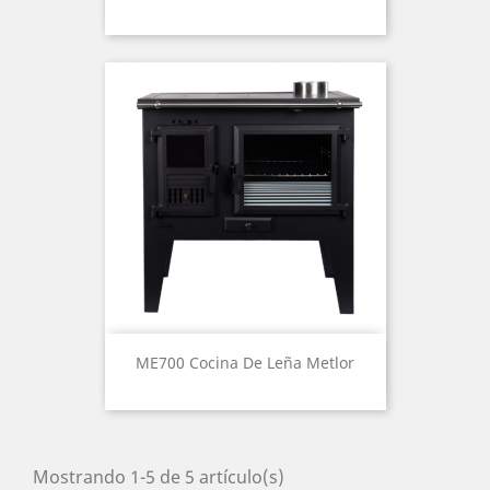
ME700 Cocina De Leña Metlor
Mostrando 1-5 de 5 artículo(s)