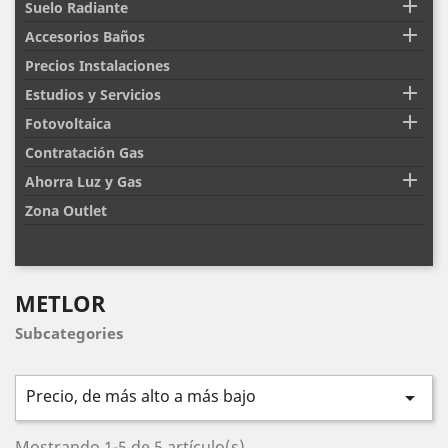

Suelo Radiante

Accesorios Baños
Precios Instalaciones

Estudios y Servicios

Fotovoltaica
Contratación Gas

Ahorra Luz y Gas
Zona Outlet
METLOR
Subcategories
Precio, de más alto a más bajo

Mostrando 1-5 de 5 artículo(s)