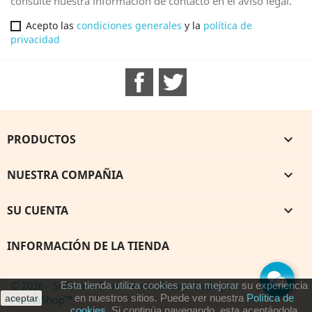
consulte nuestra información de contacto en el aviso legal.
Acepto las
condiciones generales
y la
política de
privacidad
Facebook
Twitter
PRODUCTOS

NUESTRA COMPAÑIA

SU CUENTA

INFORMACIÓN DE LA TIENDA
© 2026 - Software Ecommerce desarrollado por
Esta tienda utiliza cookies para mejorar su experiencia
en nuestros sitios. Puede ver nuestra
Política de
PrestaShop™
aceptar
cookies
. Si continúa navegando, esta aceptándola