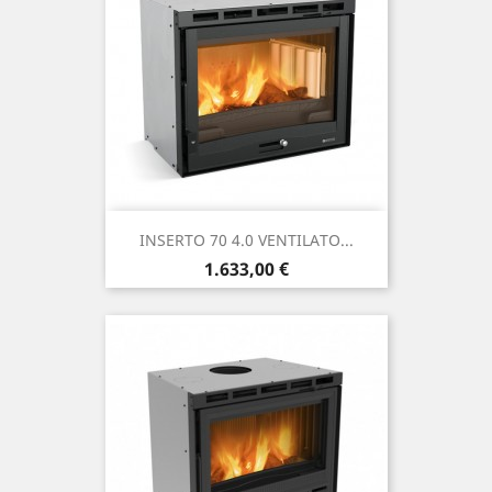
INSERTO 70 4.0 VENTILATO...
Precio
1.633,00 €