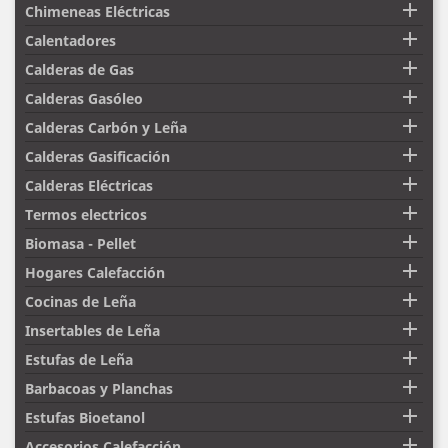

Chimeneas Eléctricas

Calentadores

Calderas de Gas

Calderas Gasóleo

Calderas Carbón y Leña

Calderas Gasificación

Calderas Eléctricas

Termos electricos

Biomasa - Pellet

Hogares Calefacción

Cocinas de Leña

Insertables de Leña

Estufas de Leña

Barbacoas y Planchas

Estufas Bioetanol

Accesorios Calefacción