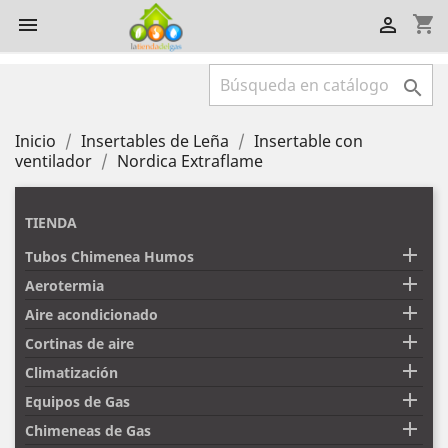
shopping_cart



Inicio
Insertables de Leña
Insertable con
ventilador
Nordica Extraflame
TIENDA

Tubos Chimenea Humos

Aerotermia

Aire acondicionado

Cortinas de aire

Climatización

Equipos de Gas

Chimeneas de Gas