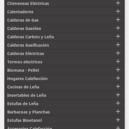

Chimeneas Eléctricas

Calentadores

Calderas de Gas

Calderas Gasóleo

Calderas Carbón y Leña

Calderas Gasificación

Calderas Eléctricas

Termos electricos

Biomasa - Pellet

Hogares Calefacción

Cocinas de Leña

Insertables de Leña

Estufas de Leña

Barbacoas y Planchas

Estufas Bioetanol

Accesorios Calefacción