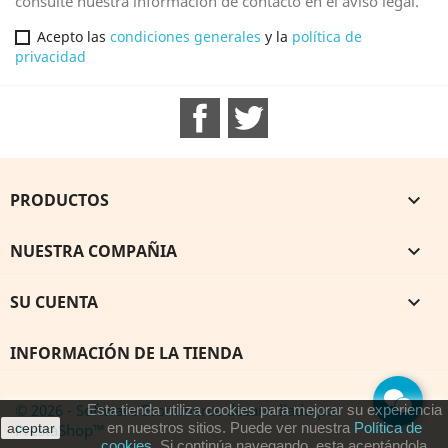
consulte nuestra información de contacto en el aviso legal.
Acepto las
condiciones generales
y la
política de
privacidad
Facebook
Twitter
PRODUCTOS

NUESTRA COMPAÑIA

SU CUENTA

INFORMACIÓN DE LA TIENDA
© 2026 - Software Ecommerce desarrollado por
Esta tienda utiliza cookies para mejorar su experiencia
en nuestros sitios. Puede ver nuestra
Política de
PrestaShop™
aceptar
cookies
. Si continúa navegando, esta aceptándola