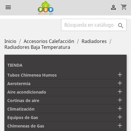
shopping_cart



Inicio
Accesorios Calefacción
Radiadores
Radiadores Baja Temperatura
TIENDA

Tubos Chimenea Humos

Aerotermia

Aire acondicionado

Cortinas de aire

Climatización

Equipos de Gas

Chimeneas de Gas