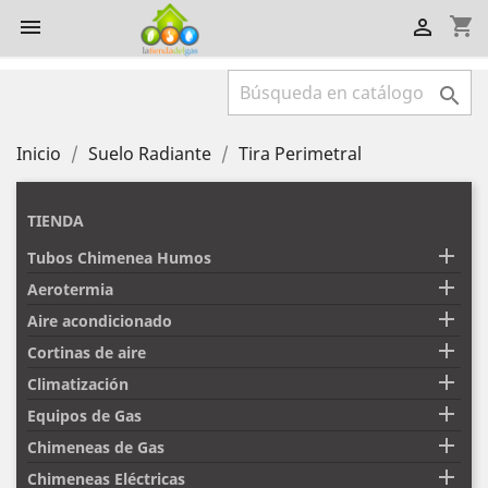
shopping_cart



Inicio
Suelo Radiante
Tira Perimetral
TIENDA

Tubos Chimenea Humos

Aerotermia

Aire acondicionado

Cortinas de aire

Climatización

Equipos de Gas

Chimeneas de Gas

Chimeneas Eléctricas