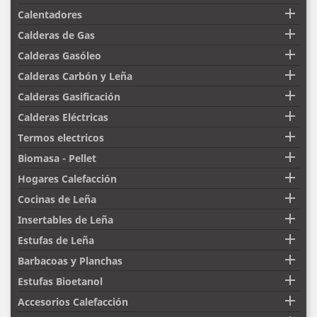

Calentadores

Calderas de Gas

Calderas Gasóleo

Calderas Carbón y Leña

Calderas Gasificación

Calderas Eléctricas

Termos electricos

Biomasa - Pellet

Hogares Calefacción

Cocinas de Leña

Insertables de Leña

Estufas de Leña

Barbacoas y Planchas

Estufas Bioetanol

Accesorios Calefacción