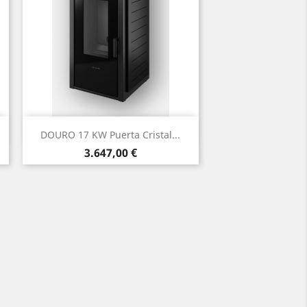
Vista rápida

DOURO 17 KW Puerta Cristal...
Negro
Blanco
Cerámica
Precio
3.647,00 €
roja