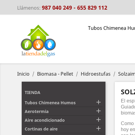
987 040 249 - 655 829 112
Llámenos:
Tubos Chimenea H
Inicio
Biomasa - Pellet
Hidroestufas
Solzai
SOL
TIENDA
El esp

Tubos Chimenea Humos
Guiado

Aerotermia
bioma

Aire acondicionado
Como r

Cortinas de aire
hoy en