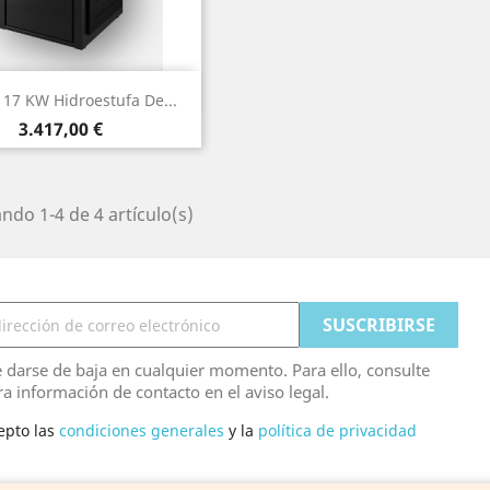
Vista rápida

7 KW Hidroestufa De...
Negro
Burdeos
Blanco
Precio
3.417,00 €
ndo 1-4 de 4 artículo(s)
 darse de baja en cualquier momento. Para ello, consulte
ra información de contacto en el aviso legal.
epto las
condiciones generales
y la
política de privacidad