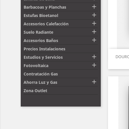

Barbacoas y Planchas

Estufas Bioetanol

Accesorios Calefacción

Suelo Radiante

Accesorios Baños
Precios Instalaciones

DOURO 
Estudios y Servicios

Fotovoltaica
Contratación Gas

Ahorra Luz y Gas
Zona Outlet