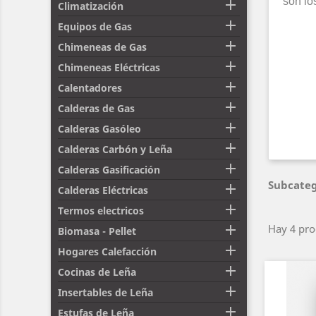
son lo

Climatización

Equipos de Gas

Chimeneas de Gas

Chimeneas Eléctricas

Calentadores

Calderas de Gas

Calderas Gasóleo

Calderas Carbón y Leña

Calderas Gasificación
Subcateg

Calderas Eléctricas

Termos electricos

Hay 4 pro
Biomasa - Pellet

Hogares Calefacción

Cocinas de Leña

Insertables de Leña

Estufas de Leña