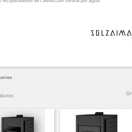
s recuperadores de calefacción central por agua.
ories
Or
ductos.