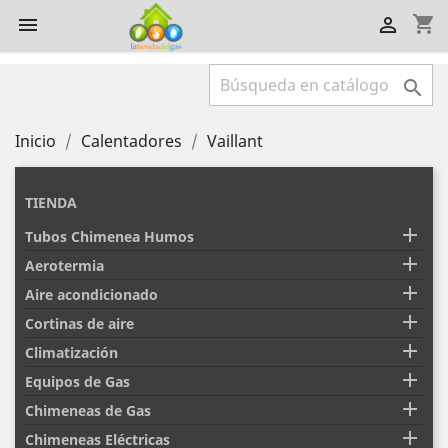
shopping_cart



Inicio
Calentadores
Vaillant
TIENDA

Tubos Chimenea Humos

Aerotermia

Aire acondicionado

Cortinas de aire

Climatización

Equipos de Gas

Chimeneas de Gas

Chimeneas Eléctricas