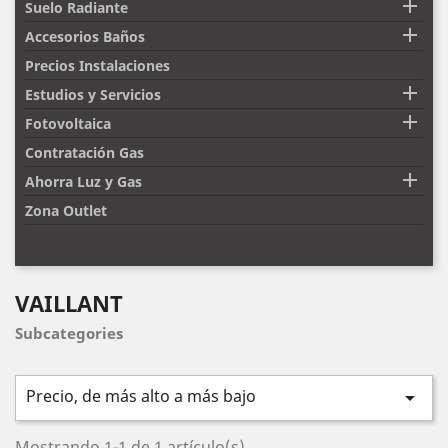

Suelo Radiante

Accesorios Baños
Precios Instalaciones

Estudios y Servicios

Fotovoltaica
Contratación Gas

Ahorra Luz y Gas
Zona Outlet
VAILLANT
Subcategories
Precio, de más alto a más bajo

Mostrando 1-1 de 1 artículo(s)