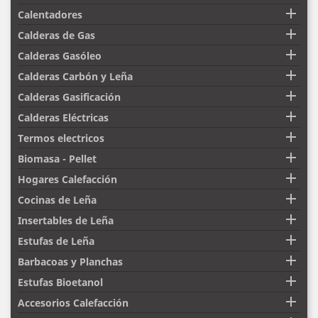

Calentadores

Calderas de Gas

Calderas Gasóleo

Calderas Carbón y Leña

Calderas Gasificación

Calderas Eléctricas

Termos electricos

Biomasa - Pellet

Hogares Calefacción

Cocinas de Leña

Insertables de Leña

Estufas de Leña

Barbacoas y Planchas

Estufas Bioetanol

Accesorios Calefacción