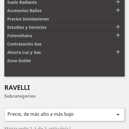

Suelo Radiante

Accesorios Baños
Precios Instalaciones

Estudios y Servicios

Fotovoltaica
Contratación Gas

Ahorra Luz y Gas
Zona Outlet
RAVELLI
Subcategories
Precio, de más alto a más bajo

Mostrando 1-3 de 3 artículo(s)