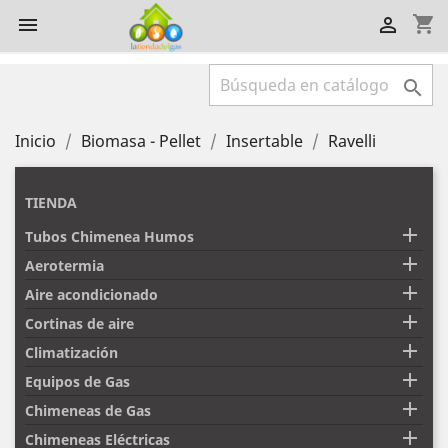
shopping_cart



Inicio
Biomasa - Pellet
Insertable
Ravelli
TIENDA

Tubos Chimenea Humos

Aerotermia

Aire acondicionado

Cortinas de aire

Climatización

Equipos de Gas

Chimeneas de Gas

Chimeneas Eléctricas