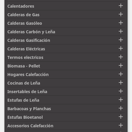

Calentadores

Calderas de Gas

Calderas Gasóleo

Calderas Carbón y Leña

Calderas Gasificación

Calderas Eléctricas

Termos electricos

Biomasa - Pellet

Hogares Calefacción

Cocinas de Leña

Insertables de Leña

Estufas de Leña

Barbacoas y Planchas

Estufas Bioetanol

Accesorios Calefacción