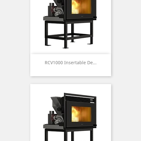
RCV1000 Insertable De...