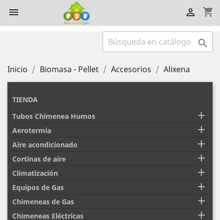
shopping_cart



Inicio
Biomasa - Pellet
Accesorios
Alixena
TIENDA

Tubos Chimenea Humos

Aerotermia

Aire acondicionado

Cortinas de aire

Climatización

Equipos de Gas

Chimeneas de Gas

Chimeneas Eléctricas