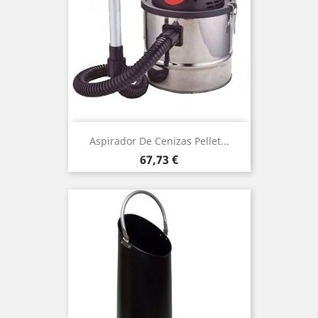
Aspirador De Cenizas Pellet...
Precio
67,73 €