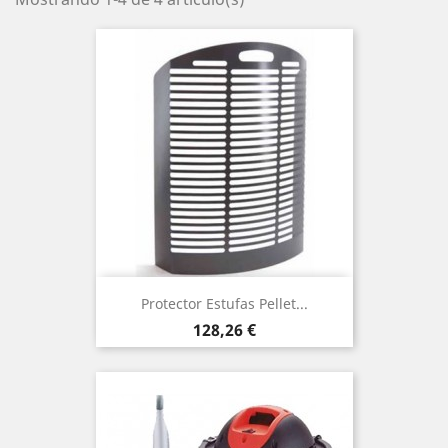
Protector Estufas Pellet...
Precio
128,26 €