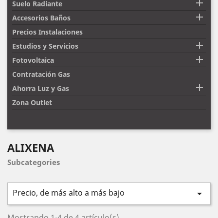

Suelo Radiante

Accesorios Baños
Precios Instalaciones

Estudios y Servicios

Fotovoltaica
Contratación Gas

Ahorra Luz y Gas
Zona Outlet
ALIXENA
Subcategories
Precio, de más alto a más bajo

Mostrando 1-4 de 4 artículo(s)