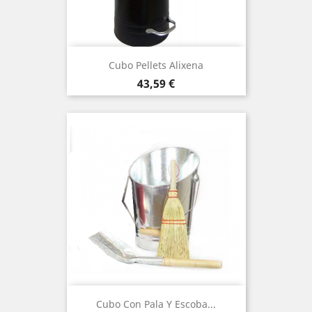
Cubo Pellets Alixena
Precio
43,59 €
Cubo Con Pala Y Escoba...