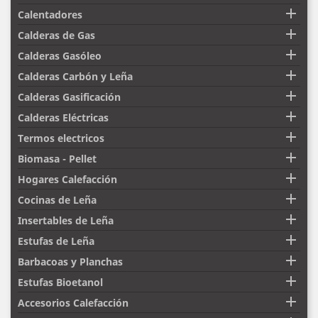

Calentadores

Calderas de Gas

Calderas Gasóleo

Calderas Carbón y Leña

Calderas Gasificación

Calderas Eléctricas

Termos electricos

Biomasa - Pellet

Hogares Calefacción

Cocinas de Leña

Insertables de Leña

Estufas de Leña

Barbacoas y Planchas

Estufas Bioetanol

Accesorios Calefacción