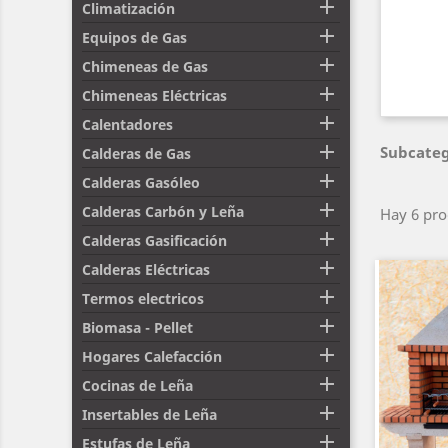

Climatización

Equipos de Gas

Chimeneas de Gas

Chimeneas Eléctricas

Calentadores

Subcateg
Calderas de Gas

Calderas Gasóleo

Calderas Carbón y Leña
Hay 6 pro

Calderas Gasificación

Calderas Eléctricas

Termos electricos

Biomasa - Pellet

Hogares Calefacción

Cocinas de Leña

Insertables de Leña

Estufas de Leña