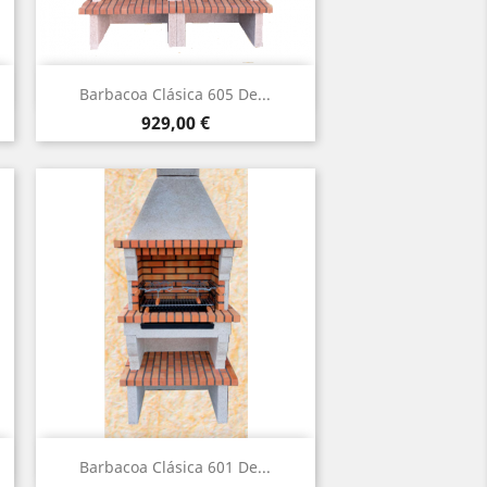
Vista rápida

Barbacoa Clásica 605 De...
Precio
929,00 €
Vista rápida

Barbacoa Clásica 601 De...