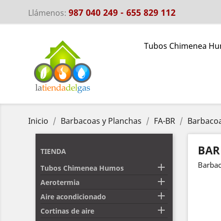
987 040 249 - 655 829 112
Llámenos:
Tubos Chimenea H
Inicio
Barbacoas y Planchas
FA-BR
Barbacoa
BAR
TIENDA
Barbac

Tubos Chimenea Humos

Aerotermia

Aire acondicionado

Cortinas de aire