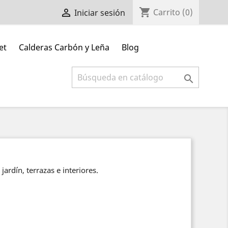
shopping_cart

Carrito
(0)
Iniciar sesión
et
Calderas Carbón y Leña
Blog

ardín, terrazas e interiores.