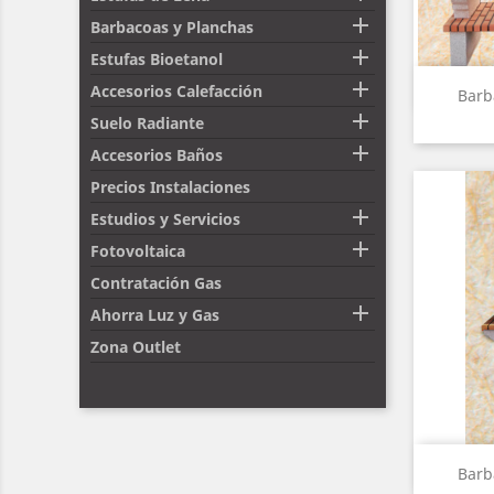

Barbacoas y Planchas

Estufas Bioetanol

Accesorios Calefacción
Barb

Suelo Radiante

Accesorios Baños
Precios Instalaciones

Estudios y Servicios

Fotovoltaica
Contratación Gas

Ahorra Luz y Gas
Zona Outlet
Barb