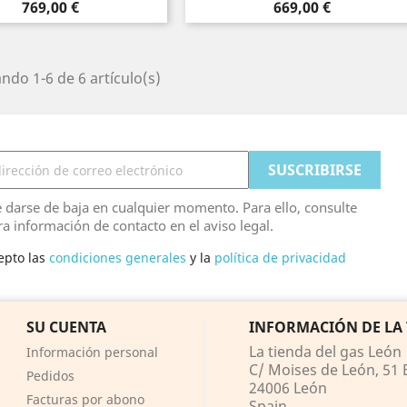
Precio
Precio
769,00 €
669,00 €
ndo 1-6 de 6 artículo(s)
 darse de baja en cualquier momento. Para ello, consulte
ra información de contacto en el aviso legal.
epto las
condiciones generales
y la
política de privacidad
SU CUENTA
INFORMACIÓN DE LA
La tienda del gas León
Información personal
C/ Moises de León, 51 B
Pedidos
24006 León
Facturas por abono
Spain