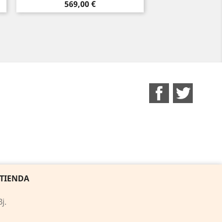
Precio
569,00 €
Facebook
Twitter
 TIENDA
j.