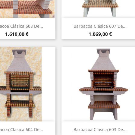
Vista rápida
Vista rápida


acoa Clásica 608 De...
Barbacoa Clásica 607 De...
Precio
Precio
1.619,00 €
1.069,00 €
Vista rápida
Vista rápida


acoa Clásica 604 De...
Barbacoa Clásica 603 De...