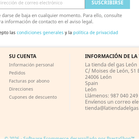
 darse de baja en cualquier momento. Para ello, consulte
ra información de contacto en el aviso legal.
epto las
condiciones generales
y la
política de privacidad
SU CUENTA
INFORMACIÓN DE LA
La tienda del gas León
Información personal
C/ Moises de León, 51 B
Pedidos
24006 León
Facturas por abono
Spain
Direcciones
León
Llámenos:
987 040 249 
Cupones de descuento
Envíenos un correo ele
tienda@latiendadelga
© 2026 - Software Ecommerce desarrollado por PrestaShop™