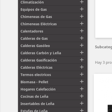

Climatización

Equipos de Gas

Chimeneas de Gas

Chimeneas Eléctricas

Calentadores

Calderas de Gas

Calderas Gasóleo
Subcateg

Calderas Carbón y Leña

Calderas Gasificación
Hay 3 pro

Calderas Eléctricas

Termos electricos

Biomasa - Pellet

Hogares Calefacción

Cocinas de Leña

Insertables de Leña

Estufas de Leña