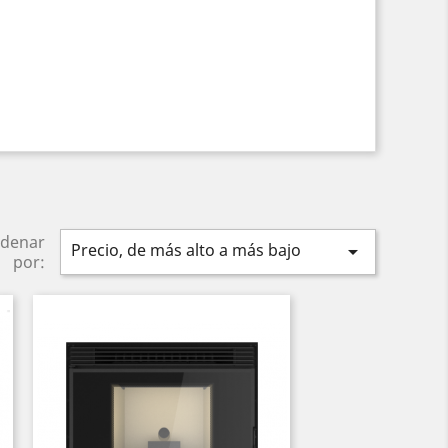
denar
Precio, de más alto a más bajo

por: