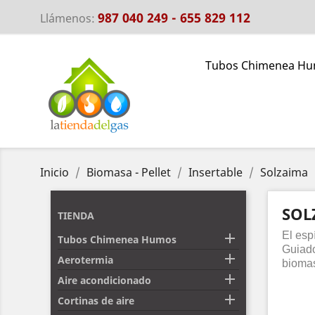
987 040 249 - 655 829 112
Llámenos:
Tubos Chimenea H
Inicio
Biomasa - Pellet
Insertable
Solzaima
SOL
TIENDA
El esp

Tubos Chimenea Humos
Guiado

Aerotermia
bioma

Aire acondicionado

Cortinas de aire