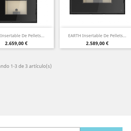
Vista rápida
Vista rápida


nsertable De Pellets...
EARTH Insertable De Pellets...
Precio
Precio
2.659,00 €
2.589,00 €
ndo 1-3 de 3 artículo(s)