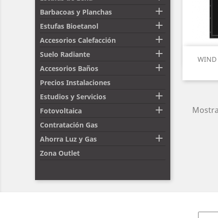

Barbacoas y Planchas

Estufas Bioetanol

Accesorios Calefacción

Suelo Radiante
WIND I

Accesorios Baños
Precios Instalaciones

Estudios y Servicios

Mostra
Fotovoltaica
Contratación Gas

Ahorra Luz y Gas
Zona Outlet