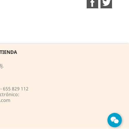
 TIENDA
j.
- 655 829 112
ctrónico:
s.com