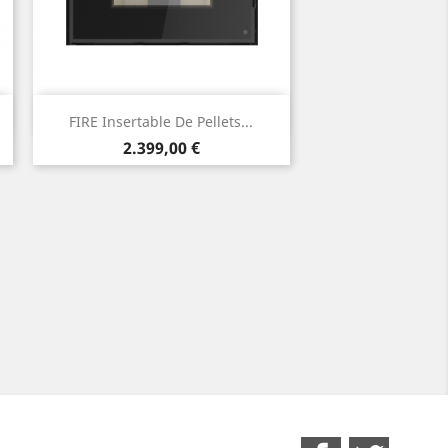
Vista rápida

FIRE Insertable De Pellets...
Precio
2.399,00 €
Facebook
Twitter