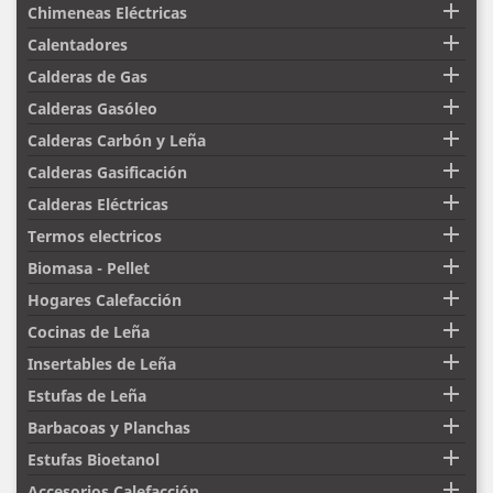

Chimeneas Eléctricas

Calentadores

Calderas de Gas

Calderas Gasóleo

Calderas Carbón y Leña

Calderas Gasificación

Calderas Eléctricas

Termos electricos

Biomasa - Pellet

Hogares Calefacción

Cocinas de Leña

Insertables de Leña

Estufas de Leña

Barbacoas y Planchas

Estufas Bioetanol

Accesorios Calefacción