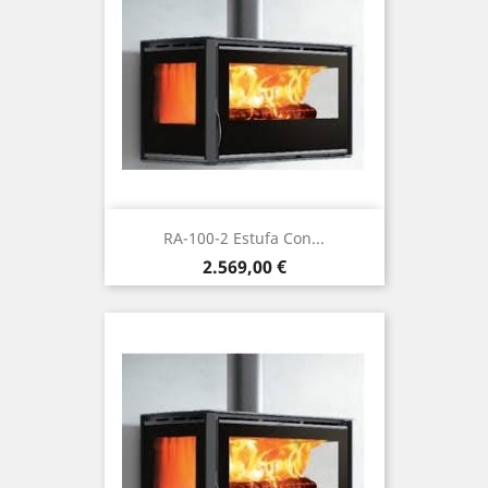
RA-100-2 Estufa Con...
Precio
2.569,00 €