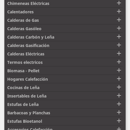

Chimeneas Eléctricas

Calentadores

Calderas de Gas

Calderas Gasóleo

Calderas Carbón y Leña

Calderas Gasificación

Calderas Eléctricas

Termos electricos

Biomasa - Pellet

Hogares Calefacción

Cocinas de Leña

Insertables de Leña

Estufas de Leña

Barbacoas y Planchas

Estufas Bioetanol

Accesorios Calefacción