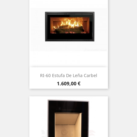
RI-60 Estufa De Leña Carbel
Precio
1.609,00 €