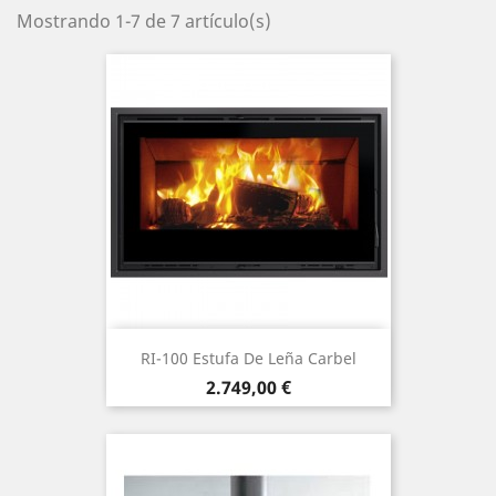
Mostrando 1-7 de 7 artículo(s)
RI-100 Estufa De Leña Carbel
Precio
2.749,00 €