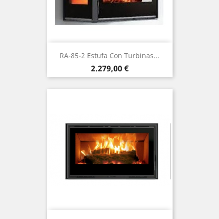
RA-85-2 Estufa Con Turbinas...
Precio
2.279,00 €