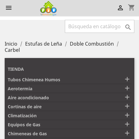
shopping_cart



Inicio
Estufas de Leña
Doble Combustión
Carbel
TIENDA

Tubos Chimenea Humos

Aerotermia

Aire acondicionado

Cortinas de aire

Climatización

Equipos de Gas

Chimeneas de Gas