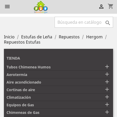
shopping_cart



Inicio
Estufas de Leña
Repuestos
Hergom
Repuestos Estufas
TIENDA

Tubos Chimenea Humos

Aerotermia

Aire acondicionado

Cortinas de aire

Climatización

Equipos de Gas

Chimeneas de Gas