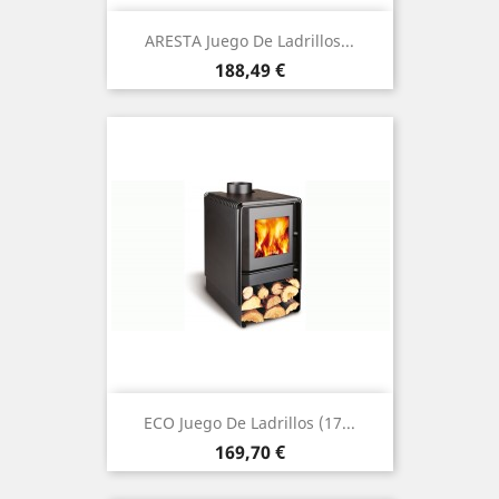
ARESTA Juego De Ladrillos...
Precio
188,49 €
ECO Juego De Ladrillos (17...
Precio
169,70 €