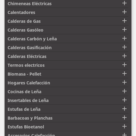

Chimeneas Eléctricas

Calentadores

Calderas de Gas

Calderas Gasóleo

Calderas Carbón y Leña

Calderas Gasificación

Calderas Eléctricas

Termos electricos

Biomasa - Pellet

Hogares Calefacción

Cocinas de Leña

Insertables de Leña

Estufas de Leña

Barbacoas y Planchas

Estufas Bioetanol

Accesorios Calefacción