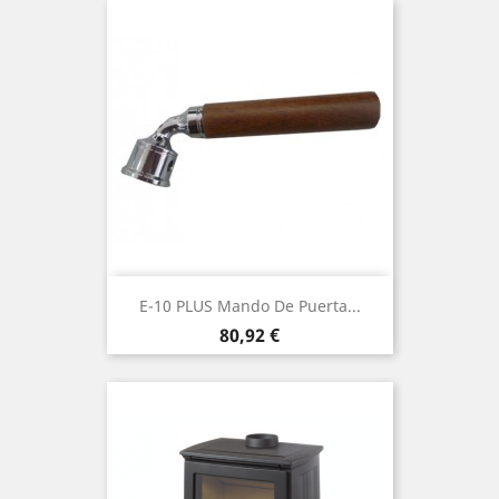
E-10 PLUS Mando De Puerta...
Precio
80,92 €