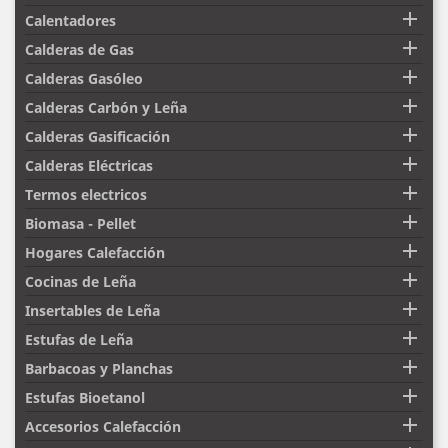

Calentadores

Calderas de Gas

Calderas Gasóleo

Calderas Carbón y Leña

Calderas Gasificación

Calderas Eléctricas

Termos electricos

Biomasa - Pellet

Hogares Calefacción

Cocinas de Leña

Insertables de Leña

Estufas de Leña

Barbacoas y Planchas

Estufas Bioetanol

Accesorios Calefacción