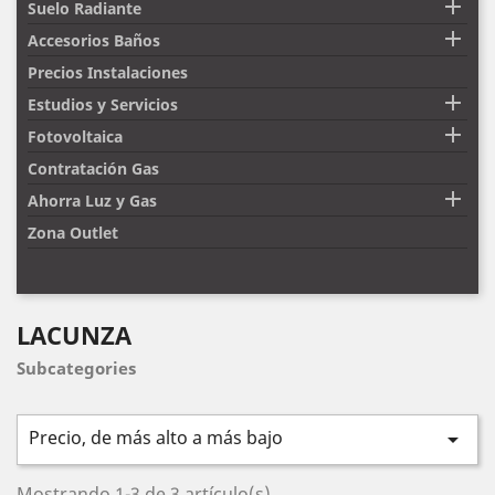

Suelo Radiante

Accesorios Baños
Precios Instalaciones

Estudios y Servicios

Fotovoltaica
Contratación Gas

Ahorra Luz y Gas
Zona Outlet
LACUNZA
Subcategories
Precio, de más alto a más bajo

Mostrando 1-3 de 3 artículo(s)