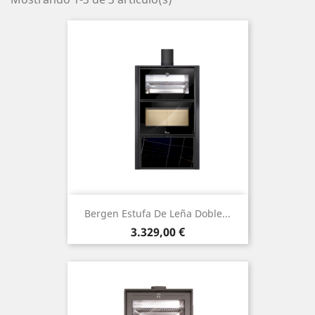
Bergen Estufa De Leña Doble...
Precio
3.329,00 €