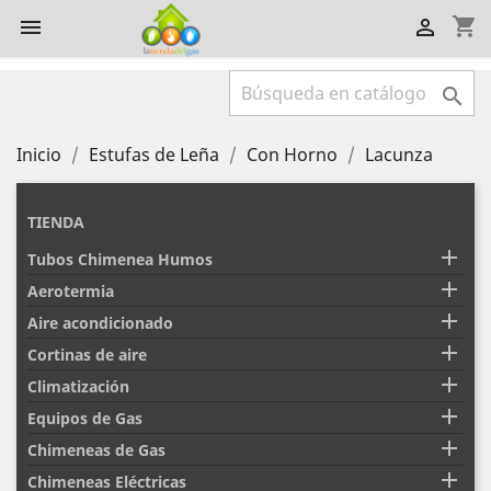
shopping_cart



Inicio
Estufas de Leña
Con Horno
Lacunza
TIENDA

Tubos Chimenea Humos

Aerotermia

Aire acondicionado

Cortinas de aire

Climatización

Equipos de Gas

Chimeneas de Gas

Chimeneas Eléctricas