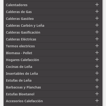

Calentadores

Calderas de Gas

Calderas Gasóleo

Calderas Carbón y Leña

Calderas Gasificación

Calderas Eléctricas

Termos electricos

Biomasa - Pellet

Hogares Calefacción

Cocinas de Leña

Insertables de Leña

Estufas de Leña

Barbacoas y Planchas

Estufas Bioetanol

Accesorios Calefacción