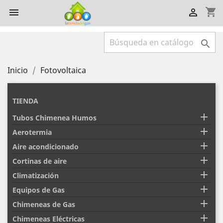
shopping_cart



Inicio
Fotovoltaica
TIENDA

Tubos Chimenea Humos

Aerotermia

Aire acondicionado

Cortinas de aire

Climatización

Equipos de Gas

Chimeneas de Gas

Chimeneas Eléctricas