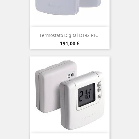
Termostato Digital DT92 RF...
Precio
191,00 €