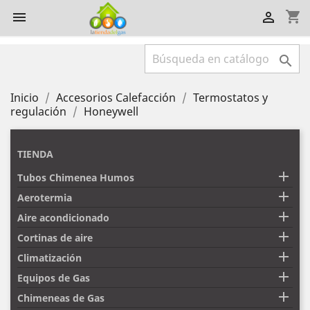
shopping_cart



Inicio
Accesorios Calefacción
Termostatos y
regulación
Honeywell
TIENDA

Tubos Chimenea Humos

Aerotermia

Aire acondicionado

Cortinas de aire

Climatización

Equipos de Gas

Chimeneas de Gas