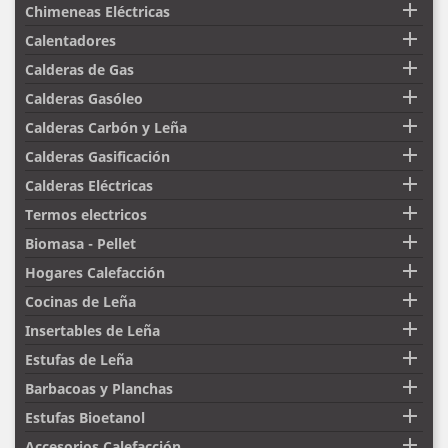

Chimeneas Eléctricas

Calentadores

Calderas de Gas

Calderas Gasóleo

Calderas Carbón y Leña

Calderas Gasificación

Calderas Eléctricas

Termos electricos

Biomasa - Pellet

Hogares Calefacción

Cocinas de Leña

Insertables de Leña

Estufas de Leña

Barbacoas y Planchas

Estufas Bioetanol

Accesorios Calefacción