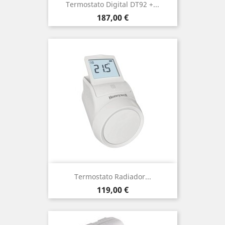
Termostato Digital DT92 +...
Precio
187,00 €
Termostato Radiador...
Precio
119,00 €