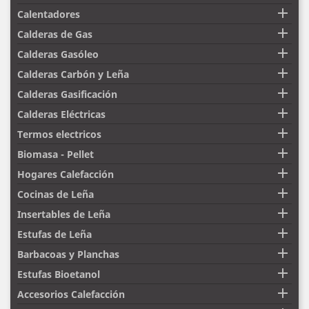

Calentadores

Calderas de Gas

Calderas Gasóleo

Calderas Carbón y Leña

Calderas Gasificación

Calderas Eléctricas

Termos electricos

Biomasa - Pellet

Hogares Calefacción

Cocinas de Leña

Insertables de Leña

Estufas de Leña

Barbacoas y Planchas

Estufas Bioetanol

Accesorios Calefacción