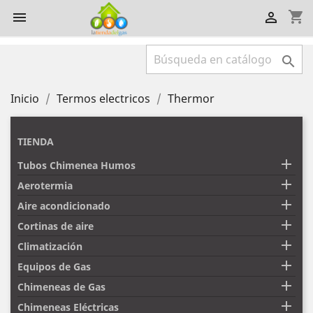
shopping_cart



Inicio
Termos electricos
Thermor
TIENDA

Tubos Chimenea Humos

Aerotermia

Aire acondicionado

Cortinas de aire

Climatización

Equipos de Gas

Chimeneas de Gas

Chimeneas Eléctricas