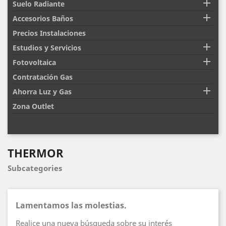

Suelo Radiante

Accesorios Baños
Precios Instalaciones

Estudios y Servicios

Fotovoltaica
Contratación Gas

Ahorra Luz y Gas
Zona Outlet
THERMOR
Subcategories
Lamentamos las molestias.
Realice una nueva búsqueda sobre su interés