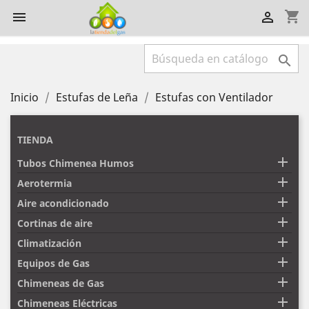
shopping_cart



Inicio
Estufas de Leña
Estufas con Ventilador
TIENDA

Tubos Chimenea Humos

Aerotermia

Aire acondicionado

Cortinas de aire

Climatización

Equipos de Gas

Chimeneas de Gas

Chimeneas Eléctricas