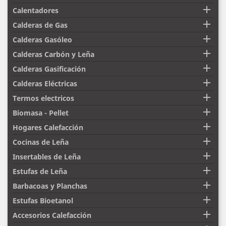

Calentadores

Calderas de Gas

Calderas Gasóleo

Calderas Carbón y Leña

Calderas Gasificación

Calderas Eléctricas

Termos electricos

Biomasa - Pellet

Hogares Calefacción

Cocinas de Leña

Insertables de Leña

Estufas de Leña

Barbacoas y Planchas

Estufas Bioetanol

Accesorios Calefacción