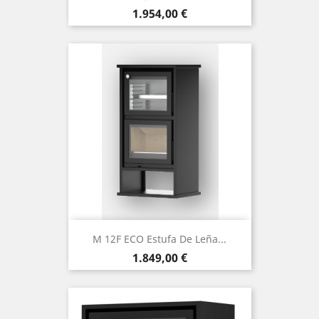
Precio
1.954,00 €
M 12F ECO Estufa De Leña...
Precio
1.849,00 €