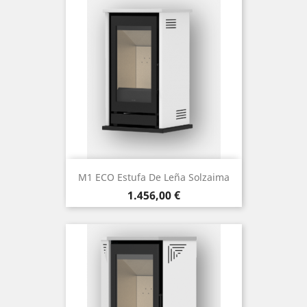
M1 ECO Estufa De Leña Solzaima
Precio
1.456,00 €