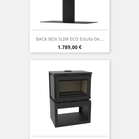
BACK BOX SLIM ECO Estufa De...
Precio
1.789,00 €