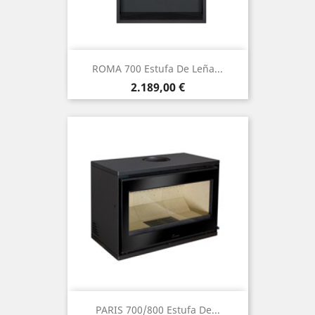
ROMA 700 Estufa De Leña...
Precio
2.189,00 €
PARIS 700/800 Estufa De...