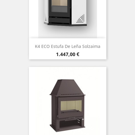
K4 ECO Estufa De Leña Solzaima
Precio
1.447,00 €