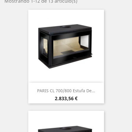
Mostrando 1-12 de 13 artículo(s)
PARIS CL 700/800 Estufa De...
Precio
2.833,56 €