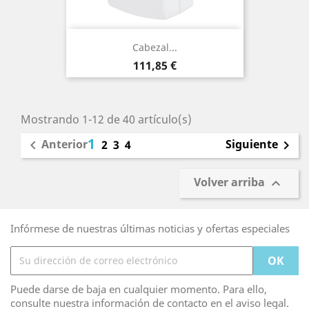
Cabezal...
Precio
111,85 €
Mostrando 1-12 de 40 artículo(s)
1
Anterior
Siguiente

2
3
4

Volver arriba

Infórmese de nuestras últimas noticias y ofertas especiales
Puede darse de baja en cualquier momento. Para ello,
consulte nuestra información de contacto en el aviso legal.