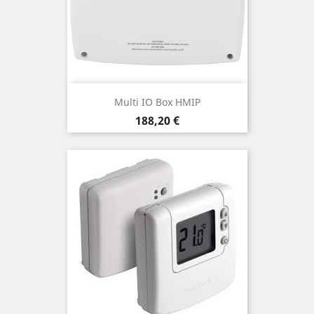
Multi IO Box HMIP
Precio
188,20 €