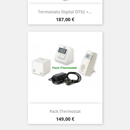
Termostato Digital DT92 +...
Precio
187,00 €
Pack ITermostat
Precio
149,00 €