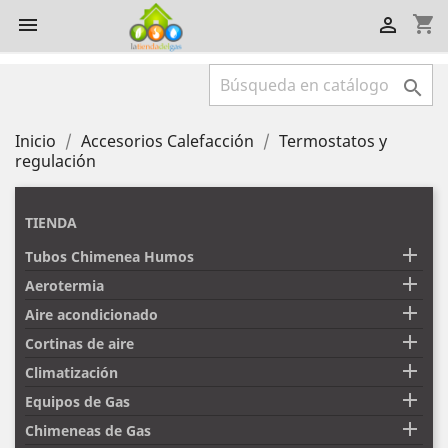
shopping_cart



Inicio
Accesorios Calefacción
Termostatos y
regulación
TIENDA

Tubos Chimenea Humos

Aerotermia

Aire acondicionado

Cortinas de aire

Climatización

Equipos de Gas

Chimeneas de Gas