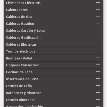

Chimeneas Eléctricas

Calentadores

Calderas de Gas

Calderas Gasóleo

Calderas Carbón y Leña

Calderas Gasificación

Calderas Eléctricas

Termos electricos

Biomasa - Pellet

Hogares Calefacción

Cocinas de Leña

Insertables de Leña

Estufas de Leña

Barbacoas y Planchas

Estufas Bioetanol

Accesorios Calefacción