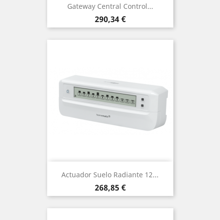
Gateway Central Control...
Precio
290,34 €
Actuador Suelo Radiante 12...
Precio
268,85 €