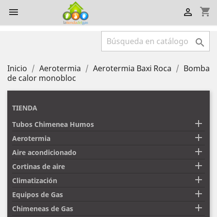
shopping_cart



Inicio
Aerotermia
Aerotermia Baxi Roca
Bomba
de calor monobloc
TIENDA

Tubos Chimenea Humos

Aerotermia

Aire acondicionado

Cortinas de aire

Climatización

Equipos de Gas

Chimeneas de Gas