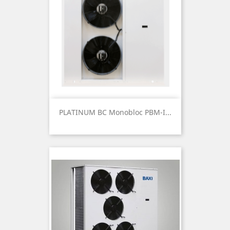
PLATINUM BC Monobloc PBM-I...