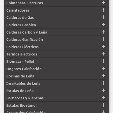

Chimeneas Eléctricas

Calentadores

Calderas de Gas

Calderas Gasóleo

Calderas Carbón y Leña

Calderas Gasificación

Calderas Eléctricas

Termos electricos

Biomasa - Pellet

Hogares Calefacción

Cocinas de Leña

Insertables de Leña

Estufas de Leña

Barbacoas y Planchas

Estufas Bioetanol

Accesorios Calefacción