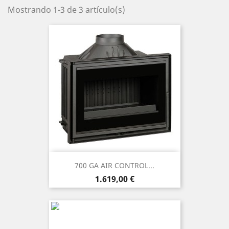
Mostrando 1-3 de 3 artículo(s)
700 GA AIR CONTROL...
Precio
1.619,00 €