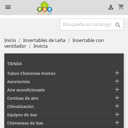
shopping_cart



Inicio
Insertables de Leña
Insertable con
ventilador
Invicta
TIENDA

Tubos Chimenea Humos

Aerotermia

Aire acondicionado

Cortinas de aire

Climatización

Equipos de Gas

Chimeneas de Gas