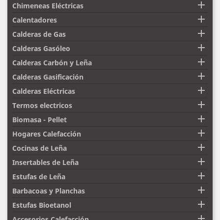

Chimeneas Eléctricas

Calentadores

Calderas de Gas

Calderas Gasóleo

Calderas Carbón y Leña

Calderas Gasificación

Calderas Eléctricas

Termos electricos

Biomasa - Pellet

Hogares Calefacción

Cocinas de Leña

Insertables de Leña

Estufas de Leña

Barbacoas y Planchas

Estufas Bioetanol

Accesorios Calefacción