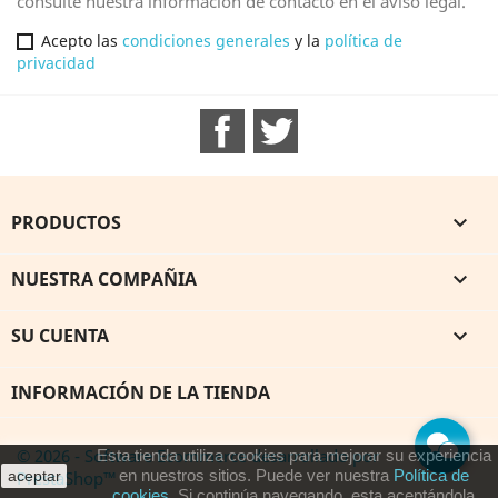
consulte nuestra información de contacto en el aviso legal.
Acepto las
condiciones generales
y la
política de
privacidad
Facebook
Twitter
PRODUCTOS

NUESTRA COMPAÑIA

SU CUENTA

INFORMACIÓN DE LA TIENDA
© 2026 - Software Ecommerce desarrollado por
Esta tienda utiliza cookies para mejorar su experiencia
en nuestros sitios. Puede ver nuestra
Política de
PrestaShop™
aceptar
cookies
. Si continúa navegando, esta aceptándola