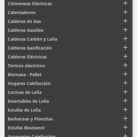

Chimeneas Eléctricas

Calentadores

Calderas de Gas

Calderas Gasóleo

Calderas Carbón y Leña

Calderas Gasificación

Calderas Eléctricas

Termos electricos

Biomasa - Pellet

Hogares Calefacción

Cocinas de Leña

Insertables de Leña

Estufas de Leña

Barbacoas y Planchas

Estufas Bioetanol

Accesorios Calefacción