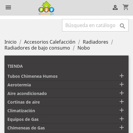
shopping_cart



Inicio
Accesorios Calefacción
Radiadores
Radiadores de bajo consumo
Nobo
TIENDA

Tubos Chimenea Humos

Aerotermia

Aire acondicionado

Cortinas de aire

Climatización

Equipos de Gas

Chimeneas de Gas