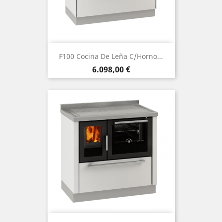
F100 Cocina De Leña C/Horno...
Precio
6.098,00 €