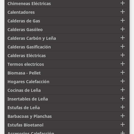

Chimeneas Eléctricas

Calentadores

Calderas de Gas

Calderas Gasóleo

Calderas Carbón y Leña

Calderas Gasificación

Calderas Eléctricas

Termos electricos

Biomasa - Pellet

Hogares Calefacción

Cocinas de Leña

Insertables de Leña

Estufas de Leña

Barbacoas y Planchas

Estufas Bioetanol

Accesorios Calefacción