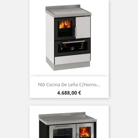
F60 Cocina De Leña C/Horno...
Precio
4.688,00 €