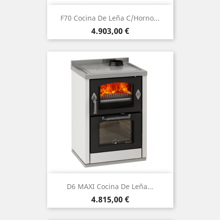
F70 Cocina De Leña C/Horno...
Precio
4.903,00 €
D6 MAXI Cocina De Leña...
Precio
4.815,00 €