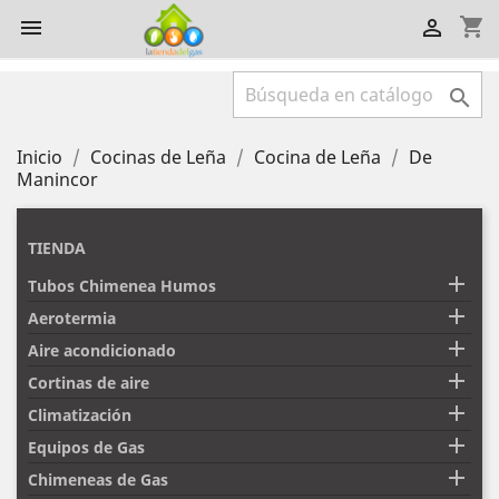
shopping_cart



Inicio
Cocinas de Leña
Cocina de Leña
De
Manincor
TIENDA

Tubos Chimenea Humos

Aerotermia

Aire acondicionado

Cortinas de aire

Climatización

Equipos de Gas

Chimeneas de Gas