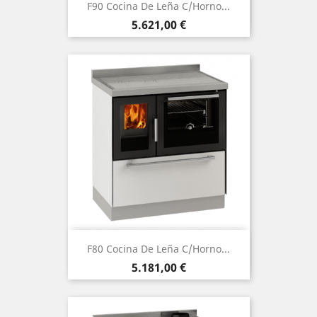
F90 Cocina De Leña C/Horno...
Precio
5.621,00 €
F80 Cocina De Leña C/Horno...
Precio
5.181,00 €