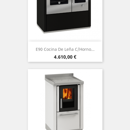
E90 Cocina De Leña C/horno...
Precio
4.610,00 €