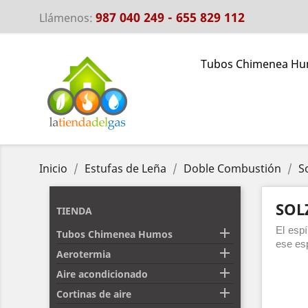
987 040 249 - 655 829 112
Llámenos:
Tubos Chimenea H
Inicio
Estufas de Leña
Doble Combustión
S
SOL
TIENDA
El esp

Tubos Chimenea Humos
ese esp

Aerotermia

Aire acondicionado

Cortinas de aire