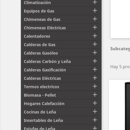

Climatización

Equipos de Gas

Chimeneas de Gas

Chimeneas Eléctricas

Calentadores

Calderas de Gas
Subcateg

Calderas Gasóleo

Calderas Carbón y Leña
Hay 5 pro

Calderas Gasificación

Calderas Eléctricas

Termos electricos

Biomasa - Pellet

Hogares Calefacción

Cocinas de Leña

Insertables de Leña

Estufas de Leña