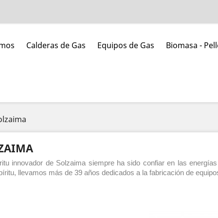
umos
Calderas de Gas
Equipos de Gas
Biomasa - Pell
olzaima
ZAIMA
íritu innovador de Solzaima siempre ha sido confiar en las energí
íritu, llevamos más de 39 años dedicados a la fabricación de equip