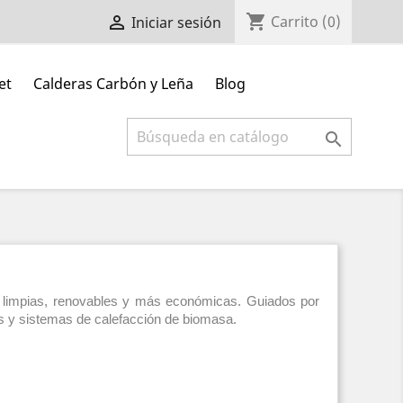
shopping_cart

Carrito
(0)
Iniciar sesión
et
Calderas Carbón y Leña
Blog

as limpias, renovables y más económicas. Guiados por
os y sistemas de calefacción de biomasa.