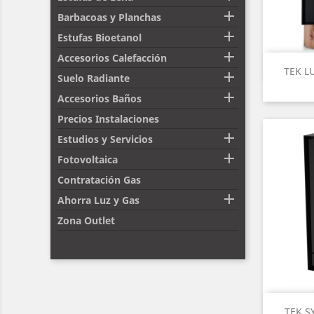

Barbacoas y Planchas

Estufas Bioetanol

Accesorios Calefacción
TEK L

Suelo Radiante

Accesorios Baños
Precios Instalaciones

Estudios y Servicios

Fotovoltaica
Contratación Gas

Ahorra Luz y Gas
Zona Outlet
TEK S