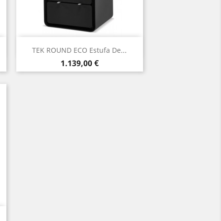
Vista rápida

TEK ROUND ECO Estufa De...
Precio
1.139,00 €