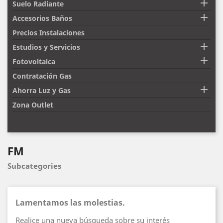

Suelo Radiante

Accesorios Baños
Precios Instalaciones

Estudios y Servicios

Fotovoltaica
Contratación Gas

Ahorra Luz y Gas
Zona Outlet
FM
Subcategories
Lamentamos las molestias.
Realice una nueva búsqueda sobre su interés