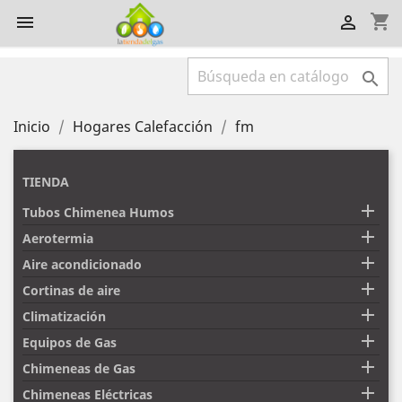
shopping_cart



Inicio
Hogares Calefacción
fm
TIENDA

Tubos Chimenea Humos

Aerotermia

Aire acondicionado

Cortinas de aire

Climatización

Equipos de Gas

Chimeneas de Gas

Chimeneas Eléctricas