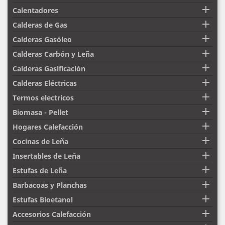

Calentadores

Calderas de Gas

Calderas Gasóleo

Calderas Carbón y Leña

Calderas Gasificación

Calderas Eléctricas

Termos electricos

Biomasa - Pellet

Hogares Calefacción

Cocinas de Leña

Insertables de Leña

Estufas de Leña

Barbacoas y Planchas

Estufas Bioetanol

Accesorios Calefacción