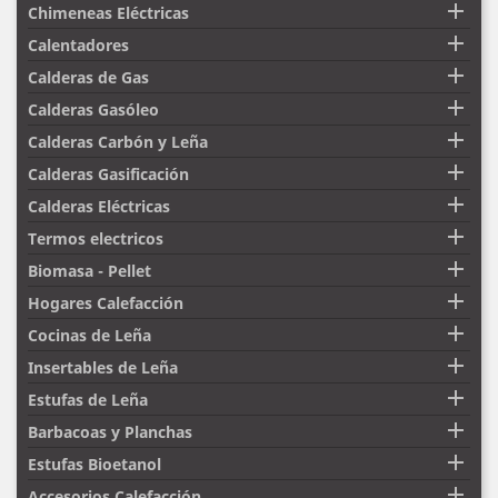

Chimeneas Eléctricas

Calentadores

Calderas de Gas

Calderas Gasóleo

Calderas Carbón y Leña

Calderas Gasificación

Calderas Eléctricas

Termos electricos

Biomasa - Pellet

Hogares Calefacción

Cocinas de Leña

Insertables de Leña

Estufas de Leña

Barbacoas y Planchas

Estufas Bioetanol

Accesorios Calefacción