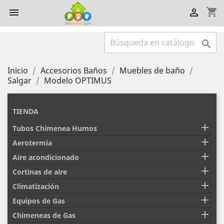
shopping_cart



Inicio
Accesorios Baños
Muebles de baño
Salgar
Modelo OPTIMUS
TIENDA

Tubos Chimenea Humos

Aerotermia

Aire acondicionado

Cortinas de aire

Climatización

Equipos de Gas

Chimeneas de Gas