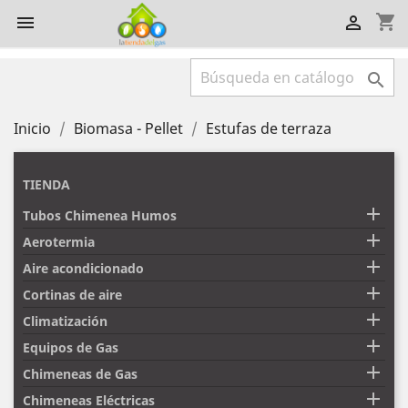
shopping_cart



Inicio
Biomasa - Pellet
Estufas de terraza
TIENDA

Tubos Chimenea Humos

Aerotermia

Aire acondicionado

Cortinas de aire

Climatización

Equipos de Gas

Chimeneas de Gas

Chimeneas Eléctricas