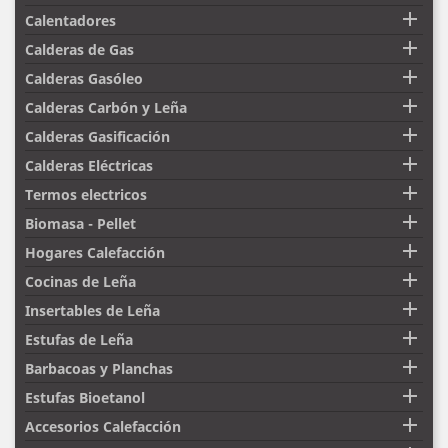

Calentadores

Calderas de Gas

Calderas Gasóleo

Calderas Carbón y Leña

Calderas Gasificación

Calderas Eléctricas

Termos electricos

Biomasa - Pellet

Hogares Calefacción

Cocinas de Leña

Insertables de Leña

Estufas de Leña

Barbacoas y Planchas

Estufas Bioetanol

Accesorios Calefacción