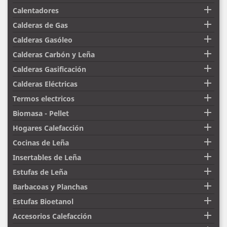

Calentadores

Calderas de Gas

Calderas Gasóleo

Calderas Carbón y Leña

Calderas Gasificación

Calderas Eléctricas

Termos electricos

Biomasa - Pellet

Hogares Calefacción

Cocinas de Leña

Insertables de Leña

Estufas de Leña

Barbacoas y Planchas

Estufas Bioetanol

Accesorios Calefacción