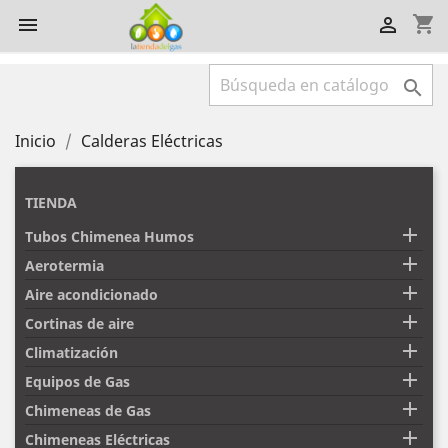
shopping_cart



Inicio
Calderas Eléctricas
TIENDA

Tubos Chimenea Humos

Aerotermia

Aire acondicionado

Cortinas de aire

Climatización

Equipos de Gas

Chimeneas de Gas

Chimeneas Eléctricas