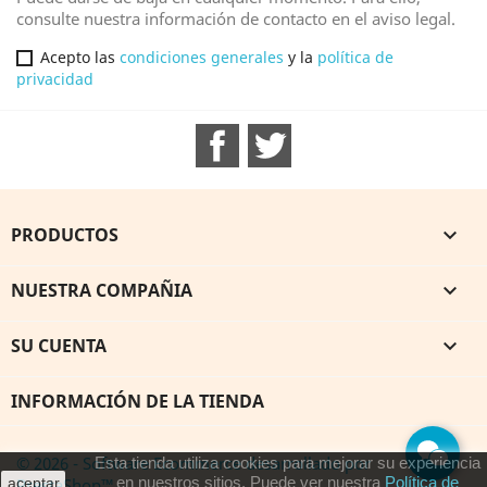
consulte nuestra información de contacto en el aviso legal.
Acepto las
condiciones generales
y la
política de
privacidad
Facebook
Twitter
PRODUCTOS

NUESTRA COMPAÑIA

SU CUENTA

INFORMACIÓN DE LA TIENDA
© 2026 - Software Ecommerce desarrollado por
Esta tienda utiliza cookies para mejorar su experiencia
en nuestros sitios. Puede ver nuestra
Política de
PrestaShop™
aceptar