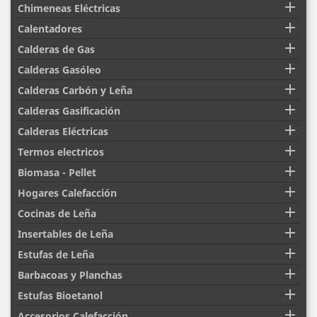

Chimeneas Eléctricas

Calentadores

Calderas de Gas

Calderas Gasóleo

Calderas Carbón y Leña

Calderas Gasificación

Calderas Eléctricas

Termos electricos

Biomasa - Pellet

Hogares Calefacción

Cocinas de Leña

Insertables de Leña

Estufas de Leña

Barbacoas y Planchas

Estufas Bioetanol

Accesorios Calefacción