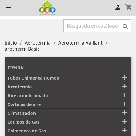
shopping_cart



Inicio
Aerotermia
Aerotermia Vaillant
arotherm Basic
TIENDA

Tubos Chimenea Humos

Aerotermia

Aire acondicionado

Cortinas de aire

Climatización

Equipos de Gas

Chimeneas de Gas