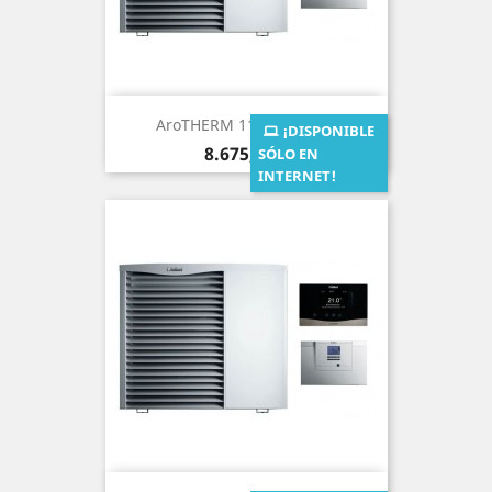
AroTHERM 11 (Sistema...
¡DISPONIBLE
Precio
8.675,00 €
SÓLO EN
INTERNET!