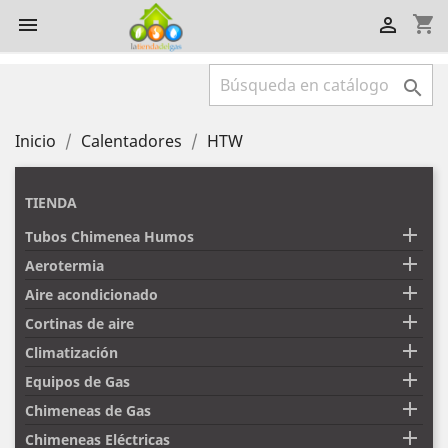
shopping_cart



Inicio
Calentadores
HTW
TIENDA

Tubos Chimenea Humos

Aerotermia

Aire acondicionado

Cortinas de aire

Climatización

Equipos de Gas

Chimeneas de Gas

Chimeneas Eléctricas