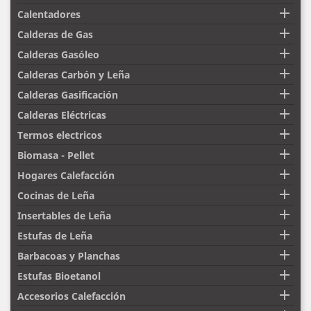

Calentadores

Calderas de Gas

Calderas Gasóleo

Calderas Carbón y Leña

Calderas Gasificación

Calderas Eléctricas

Termos electricos

Biomasa - Pellet

Hogares Calefacción

Cocinas de Leña

Insertables de Leña

Estufas de Leña

Barbacoas y Planchas

Estufas Bioetanol

Accesorios Calefacción