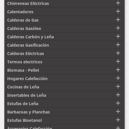

Chimeneas Eléctricas

Calentadores

Calderas de Gas

Calderas Gasóleo

Calderas Carbón y Leña

Calderas Gasificación

Calderas Eléctricas

Termos electricos

Biomasa - Pellet

Hogares Calefacción

Cocinas de Leña

Insertables de Leña

Estufas de Leña

Barbacoas y Planchas

Estufas Bioetanol

Accesorios Calefacción