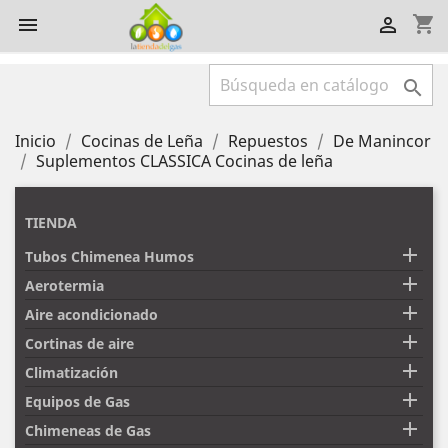
shopping_cart



Inicio
Cocinas de Leña
Repuestos
De Manincor
Suplementos CLASSICA Cocinas de leña
TIENDA

Tubos Chimenea Humos

Aerotermia

Aire acondicionado

Cortinas de aire

Climatización

Equipos de Gas

Chimeneas de Gas