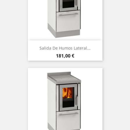
Salida De Humos Lateral...
Precio
181,00 €