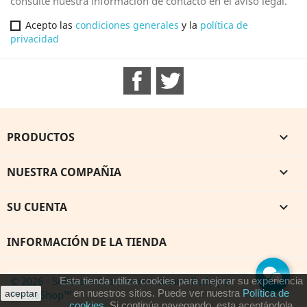
consulte nuestra información de contacto en el aviso legal.
Acepto las
condiciones generales
y la
política de
privacidad
Facebook
Twitter
PRODUCTOS

NUESTRA COMPAÑIA

SU CUENTA

INFORMACIÓN DE LA TIENDA
© 2026 - Software Ecommerce desarrollado por
Esta tienda utiliza cookies para mejorar su experiencia
en nuestros sitios. Puede ver nuestra
Política de
PrestaShop™
aceptar
cookies
. Si continúa navegando, esta aceptándola