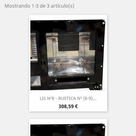
Mostrando 1-3 de 3 artículo(s)
LIS Nº8 - RUSTICA Nº (8-9)...
Precio
308,59 €