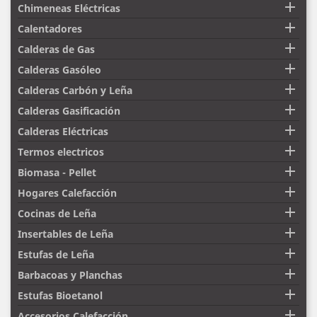

Chimeneas Eléctricas

Calentadores

Calderas de Gas

Calderas Gasóleo

Calderas Carbón y Leña

Calderas Gasificación

Calderas Eléctricas

Termos electricos

Biomasa - Pellet

Hogares Calefacción

Cocinas de Leña

Insertables de Leña

Estufas de Leña

Barbacoas y Planchas

Estufas Bioetanol

Accesorios Calefacción