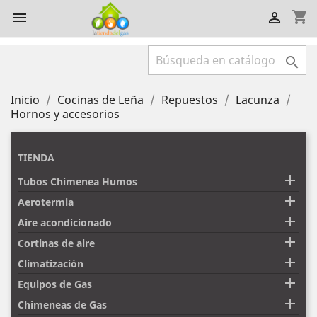
shopping_cart



Inicio
Cocinas de Leña
Repuestos
Lacunza
Hornos y accesorios
TIENDA

Tubos Chimenea Humos

Aerotermia

Aire acondicionado

Cortinas de aire

Climatización

Equipos de Gas

Chimeneas de Gas