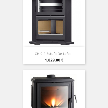
CH-9 R Estufa De Leña...
Precio
1.829,00 €