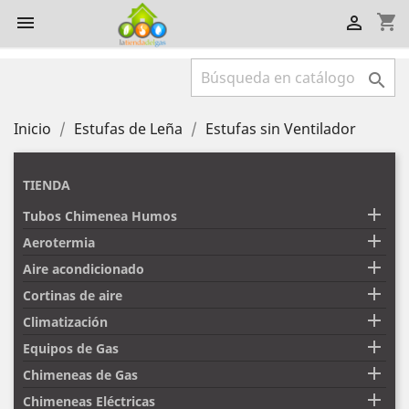
shopping_cart



Inicio
Estufas de Leña
Estufas sin Ventilador
TIENDA

Tubos Chimenea Humos

Aerotermia

Aire acondicionado

Cortinas de aire

Climatización

Equipos de Gas

Chimeneas de Gas

Chimeneas Eléctricas