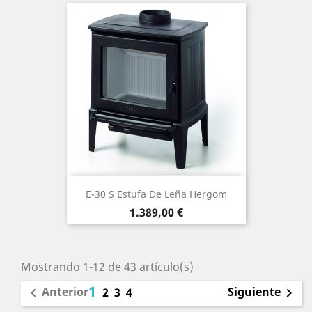
E-30 S Estufa De Leña Hergom
Precio
1.389,00 €
Mostrando 1-12 de 43 artículo(s)
1
Anterior
Siguiente

2
3
4
