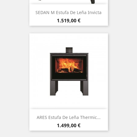
SEDAN M Estufa De Leña Invicta
Precio
1.519,00 €
ARES Estufa De Leña Thermic...
Precio
1.499,00 €