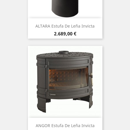
ALTARA Estufa De Leña Invicta
Precio
2.689,00 €
ANGOR Estufa De Leña Invicta