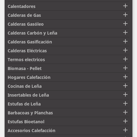

Calentadores

Calderas de Gas

Calderas Gasóleo

Calderas Carbón y Leña

Calderas Gasificación

Calderas Eléctricas

Termos electricos

Biomasa - Pellet

Hogares Calefacción

Cocinas de Leña

Insertables de Leña

Estufas de Leña

Barbacoas y Planchas

Estufas Bioetanol

Accesorios Calefacción