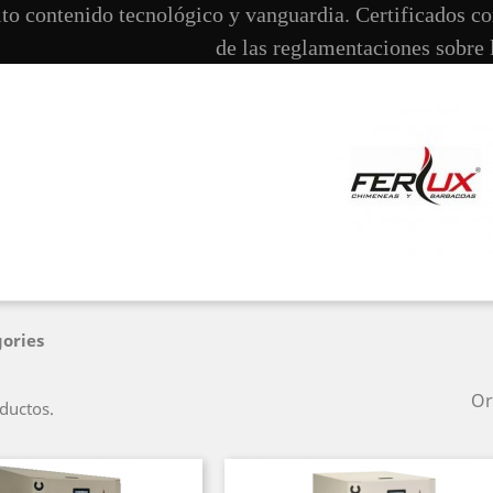
lto contenido tecnológico y vanguardia. Certificados c
de las reglamentaciones sobre 
ories
Or
ductos.