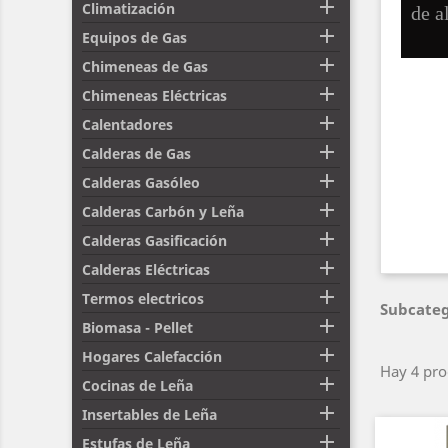

Climatización
de a

Equipos de Gas

Chimeneas de Gas

Chimeneas Eléctricas

Calentadores

Calderas de Gas

Calderas Gasóleo

Calderas Carbón y Leña

Calderas Gasificación

Calderas Eléctricas

Termos electricos
Subcateg

Biomasa - Pellet

Hogares Calefacción
Hay 4 pro

Cocinas de Leña

Insertables de Leña

Estufas de Leña