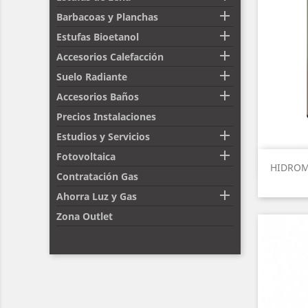

Barbacoas y Planchas

Estufas Bioetanol

Accesorios Calefacción

Suelo Radiante

Accesorios Baños
Precios Instalaciones

Estudios y Servicios

Fotovoltaica
HIDROMA
Contratación Gas

Ahorra Luz y Gas
Zona Outlet