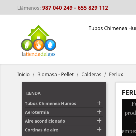
987 040 249 - 655 829 112
Llámenos:
Tubos Chimenea H
Inicio
Biomasa - Pellet
Calderas
Ferlux
FER
TIENDA

F
Tubos Chimenea Humos

Aerotermia
prod

Aire acondicionado

Cortinas de aire
empez