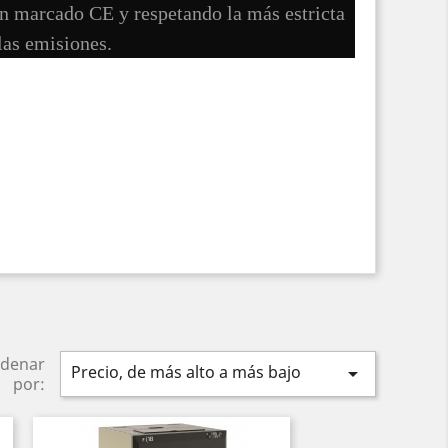
on marcado CE y respetando la más estricta
las emisiones.
denar
Precio, de más alto a más bajo

por: