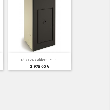
Vista rápida

F18 Y F24 Caldera Pellet...
Blanco
Precio
2.975,00 €