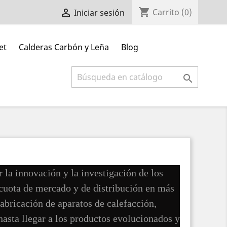
shopping_cart

Carrito
(0)
Iniciar sesión
et
Calderas Carbón y Leña
Blog

r la innovación y la investigación de los
 cuota de mercado y de distribución en más
abricación de aparatos de calefacción,
sta llegar a los productos evolucionados y