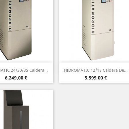
Vista rápida
Vista rápida


TIC 24/30/35 Caldera...
HIDROMATIC 12/18 Caldera De...
Precio
Precio
6.249,00 €
5.599,00 €