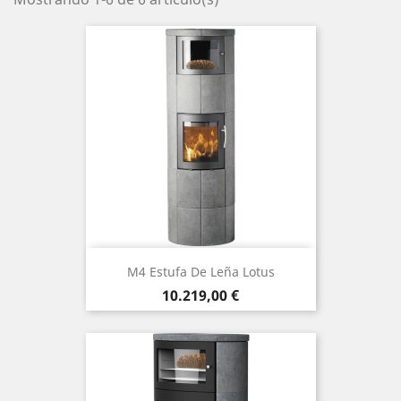
M4 Estufa De Leña Lotus
Precio
10.219,00 €