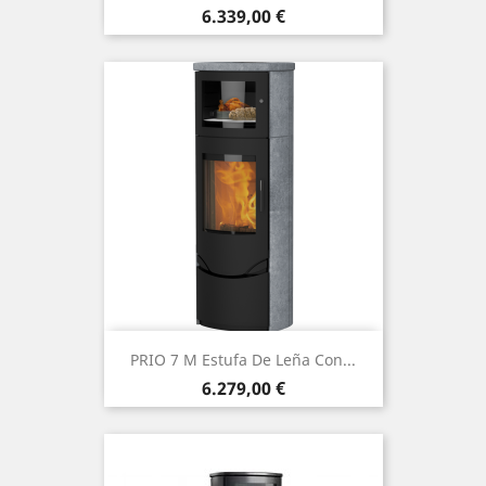
Precio
6.339,00 €
PRIO 7 M Estufa De Leña Con...
Precio
6.279,00 €