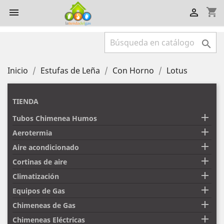
shopping_cart



Inicio
Estufas de Leña
Con Horno
Lotus
TIENDA

Tubos Chimenea Humos

Aerotermia

Aire acondicionado

Cortinas de aire

Climatización

Equipos de Gas

Chimeneas de Gas

Chimeneas Eléctricas