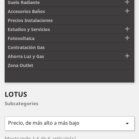

Suelo Radiante

Accesorios Baños
Precios Instalaciones

Estudios y Servicios

Fotovoltaica
Contratación Gas

Ahorra Luz y Gas
Zona Outlet
LOTUS
Subcategories
Precio, de más alto a más bajo

Mostrando 1-6 de 6 artículo(s)