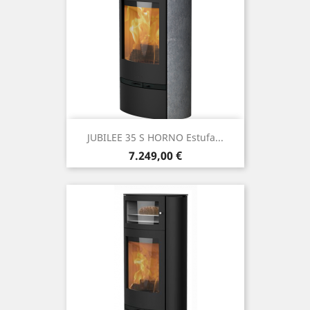
JUBILEE 35 S HORNO Estufa...
Precio
7.249,00 €