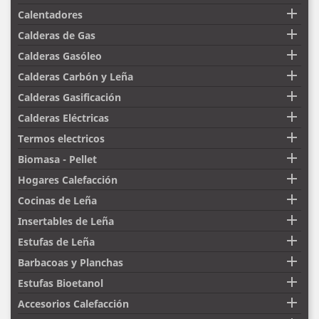

Calentadores

Calderas de Gas

Calderas Gasóleo

Calderas Carbón y Leña

Calderas Gasificación

Calderas Eléctricas

Termos electricos

Biomasa - Pellet

Hogares Calefacción

Cocinas de Leña

Insertables de Leña

Estufas de Leña

Barbacoas y Planchas

Estufas Bioetanol

Accesorios Calefacción