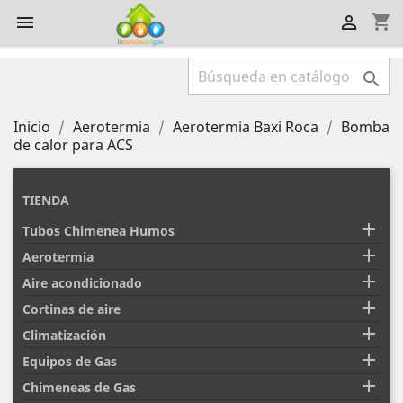
shopping_cart



Inicio
Aerotermia
Aerotermia Baxi Roca
Bomba
de calor para ACS
TIENDA

Tubos Chimenea Humos

Aerotermia

Aire acondicionado

Cortinas de aire

Climatización

Equipos de Gas

Chimeneas de Gas