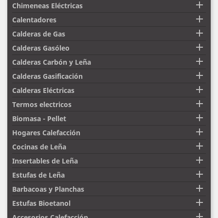

Chimeneas Eléctricas

Calentadores

Calderas de Gas

Calderas Gasóleo

Calderas Carbón y Leña

Calderas Gasificación

Calderas Eléctricas

Termos electricos

Biomasa - Pellet

Hogares Calefacción

Cocinas de Leña

Insertables de Leña

Estufas de Leña

Barbacoas y Planchas

Estufas Bioetanol

Accesorios Calefacción