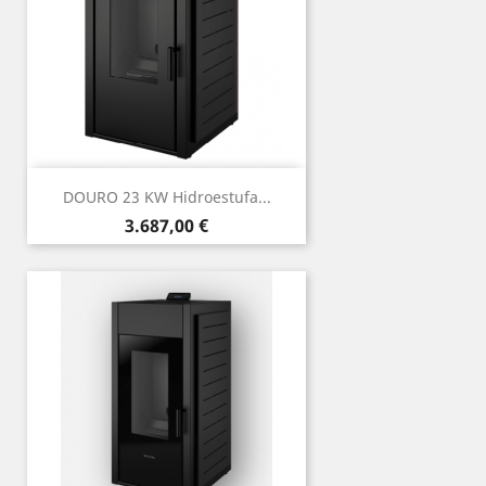
DOURO 23 KW Hidroestufa...
Precio
3.687,00 €