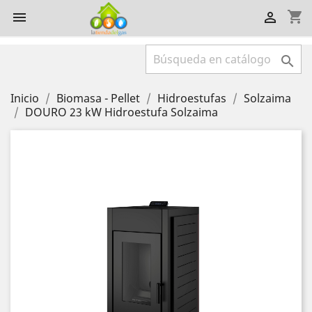
shopping_cart



Inicio
Biomasa - Pellet
Hidroestufas
Solzaima
DOURO 23 kW Hidroestufa Solzaima