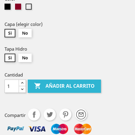
Negro
Burdeos
Blanco
Capa (elegir color)
Si
No
Tapa Hidro
Si
No
Cantidad

AÑADIR AL CARRITO
texto
Compartir