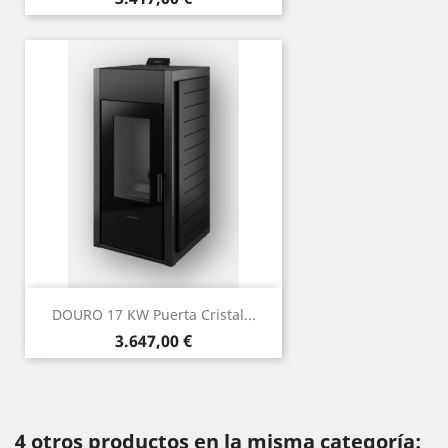
DOURO 17 KW Puerta Cristal...
Precio
3.647,00 €
4 otros productos en la misma categoría: