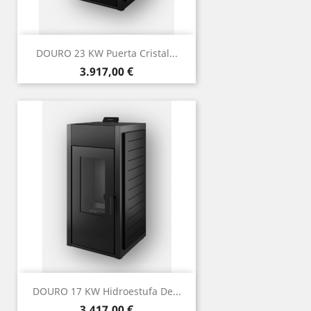
DOURO 23 KW Puerta Cristal...
Precio
3.917,00 €
DOURO 17 KW Hidroestufa De...
Precio
3.417,00 €