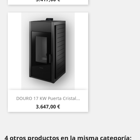
DOURO 17 KW Puerta Cristal...
Precio
3.647,00 €
4 otros productos en la misma categoría: