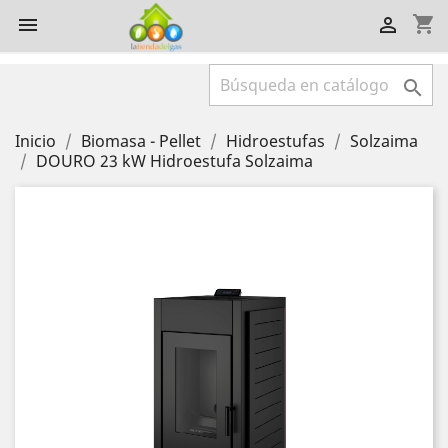
shopping_cart



Inicio
Biomasa - Pellet
Hidroestufas
Solzaima
DOURO 23 kW Hidroestufa Solzaima