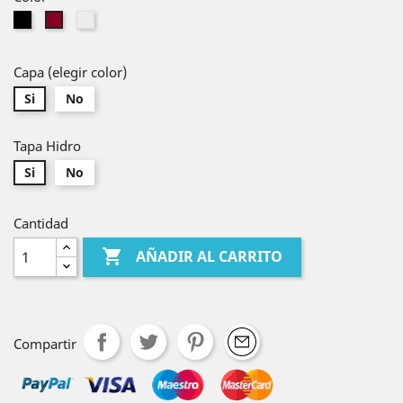
Negro
Blanco
Burdeos
Capa (elegir color)
Si
No
Tapa Hidro
Si
No
Cantidad

AÑADIR AL CARRITO
texto
Compartir