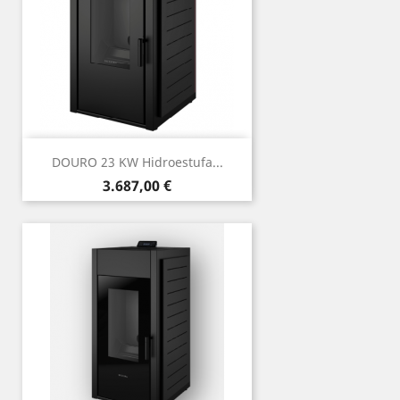
DOURO 23 KW Hidroestufa...
Precio
3.687,00 €