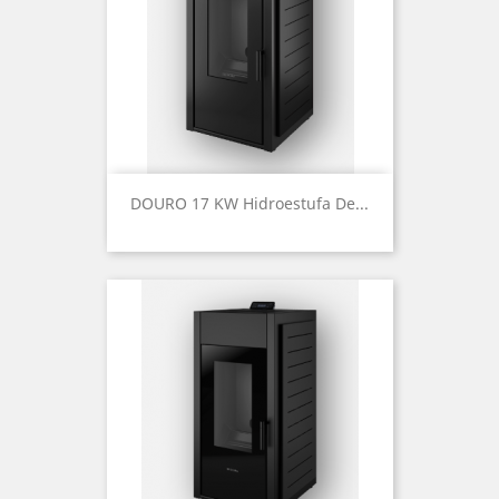
DOURO 17 KW Hidroestufa De...