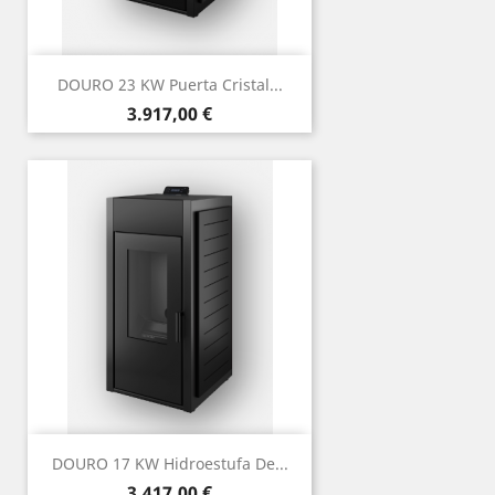
DOURO 23 KW Puerta Cristal...
Precio
3.917,00 €
DOURO 17 KW Hidroestufa De...
Precio
3.417,00 €